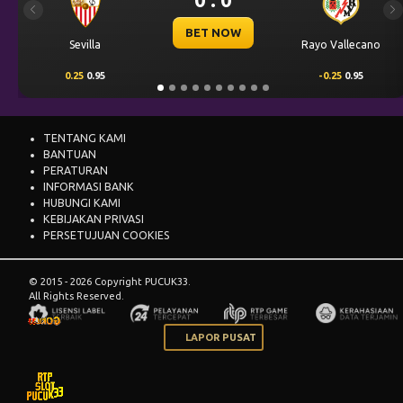
Previous
Ne
BET NOW
Rayo Vallecano
Alaves
-0.25
0.95
0.00
0.62
TENTANG KAMI
BANTUAN
PERATURAN
INFORMASI BANK
HUBUNGI KAMI
KEBIJAKAN PRIVASI
PERSETUJUAN COOKIES
© 2015 - 2026 Copyright PUCUK33.
All Rights Reserved.
LAPOR PUSAT